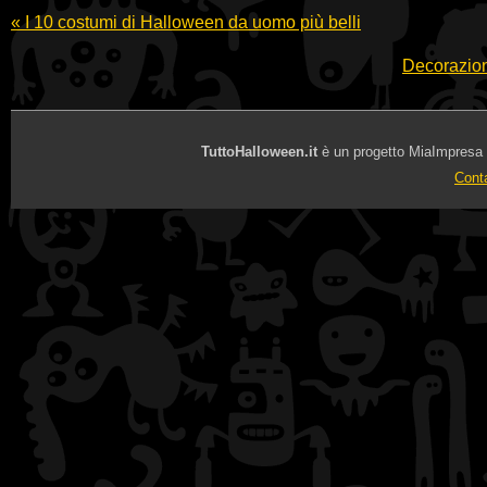
«
I 10 costumi di Halloween da uomo più belli
Decorazioni
TuttoHalloween.it
è un progetto MiaImpresa Sr
Conta