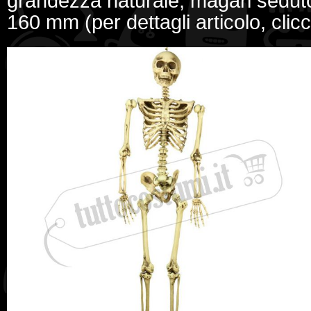
grandezza naturale, magari seduto
160 mm (per dettagli articolo, clicc