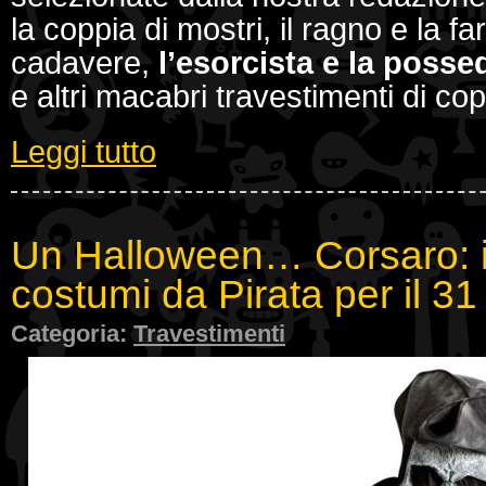
la coppia di mostri, il ragno e la far
cadavere,
l’esorcista e la posse
e altri macabri travestimenti di c
Leggi tutto
Un Halloween… Corsaro: i p
costumi da Pirata per il 31
Categoria:
Travestimenti