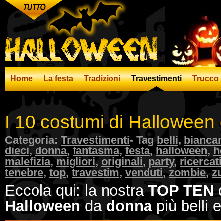
Home
La festa
Tradizioni
Travestimenti
Trucco
I 10 costumi di Halloween 
Categoria:
Travestimenti
- Tag
belli
,
bianca
dieci
,
donna
,
fantasma
,
festa
,
halloween
,
h
malefizia
,
migliori
,
originali
,
party
,
ricercat
tenebre
,
top
,
travestim
,
venduti
,
zombie
,
z
Eccola qui: la nostra
TOP TEN
Halloween
da
donna
più belli e