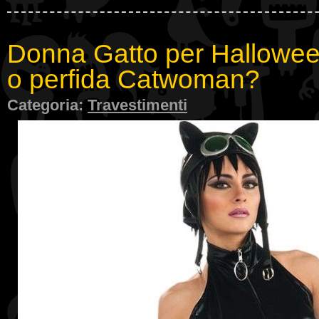
Donna Gatto per Hallowee
o perfida Catwoman?
Categoria:
Travestimenti