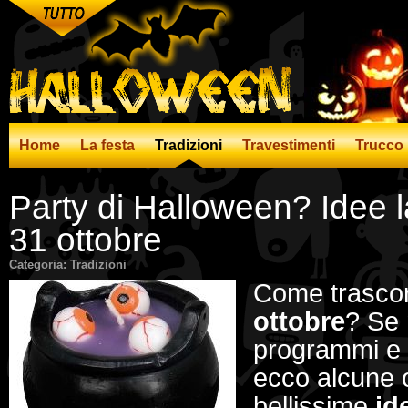
Home
La festa
Tradizioni
Travestimenti
Trucco
Party di Halloween? Idee la
31 ottobre
Categoria:
Tradizioni
Come trascor
ottobre
? Se 
programmi e 
ecco alcune o
bellissime
id